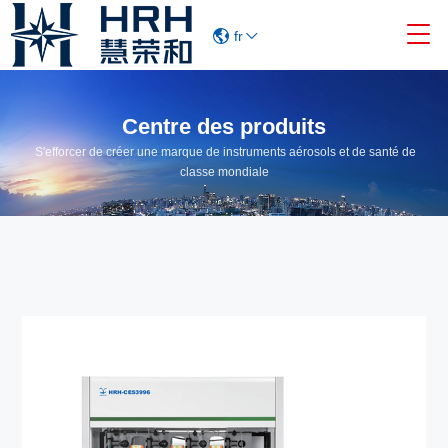

fr
Centre des produits
S'efforcer de créer une marque de instruments aérosols et de santé de
classe mondiale