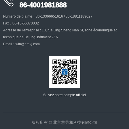

86-4001981888
Numéro de plainte：86-13366651616 / 86-18811189027
Fax：86-10-56370032
Adresse de l'entreprise : 13, rue Jing Sheng Nan Si, zone économique et
technique de Beijing, bâtiment 26A
Email：win@hrhkj.com
Suivez notre compte officiel
版权所有 © 北京慧荣和科技有限公司