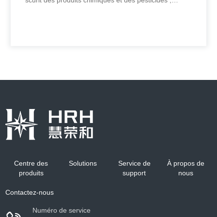
Domaine de l'im
Système d'exposition dynamique par
inhalation pour petits animaux
valuation de la scurit des mdicaments ; valuation de la
scurit des produits chimiques et des pesticides ;
Centre des
Solutions
Service de
À propos de
Domaine de l'im
produits
support
nous
+
Contactez-nous
Numéro de service