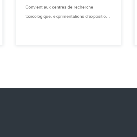
Convient aux centres de recherche
toxicologique, exprimentations d'exposition
au tabac pour les animaux ; aux laboratoire
Machine à fumer à plateau tournant à
dix canaux
Convient aux centres de recherche
toxicologique, exprimentations d'exposition
au tabac pour les animaux ; aux laboratoire
+