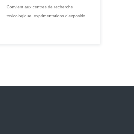
Convient aux centres de recherche
toxicologique, exprimentations d'exposition
au tabac pour les animaux ; aux laboratoire
Machine à fumer à canal unique
Convient aux centres de recherche
toxicologique, exprimentations d'exposition
au tabac pour les animaux ; aux laboratoire
+