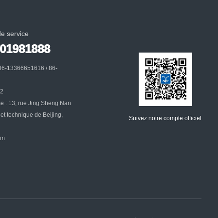
e service
001981888
86-13366651616 / 86-
32
se : 13, rue Jing Sheng Nan
et technique de Beijing,
Suivez notre compte officiel
om