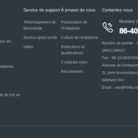
Service de support
À propos de nous
Contactez-nous
Numéro d
Téléchargement de
Présentation de

documents
l'Entreprise
86-4
Service après-vente
Culture de l'entreprise
sur les
Numéro de plainte：
Vidéo
Distinctions et
18811189027
qualifications
Fax：86-10-563700
Contactez-nous
Adresse de l'entrepri
ratoires
Recrutement
Si, zone économique 
bâtiment 26A
Email：win@hrhkj.c
é de l'air en