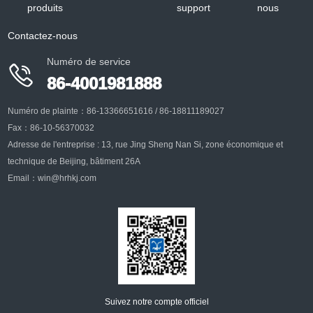
conducteurs, des panneaux
produits
support
nous
+
Contactez-nous
Numéro de service

86-4001981888
Numéro de plainte：86-13366651616 / 86-18811189027
Fax：86-10-56370032
Adresse de l'entreprise : 13, rue Jing Sheng Nan Si, zone économique et
technique de Beijing, bâtiment 26A
Email：win@hrhkj.com
Suivez notre compte officiel