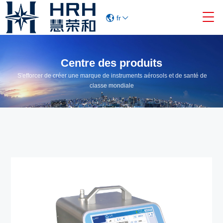

fr
Centre des produits
S'efforcer de créer une marque de instruments aérosols et de santé de
classe mondiale